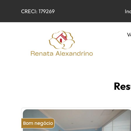
CRECI: 179269
In
V
Res
Bom negócio