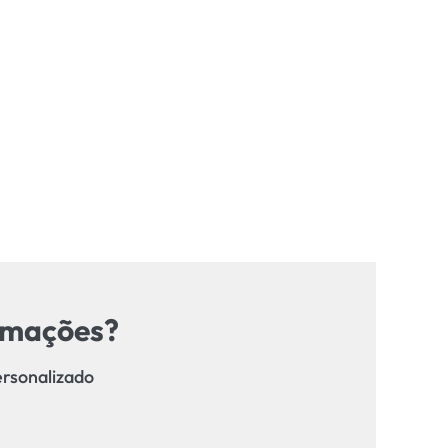
ormações?
ersonalizado