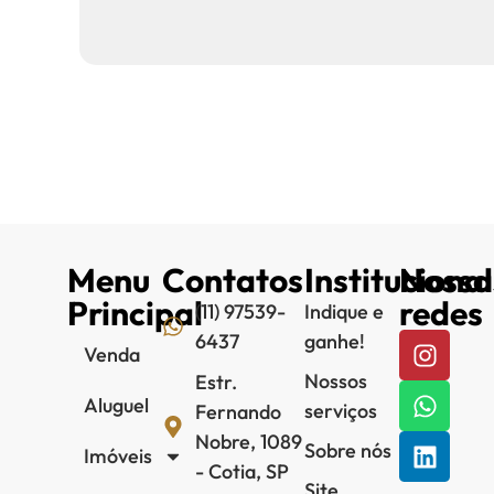
Menu
Contatos
Institucional
Nossa
Principal
redes
(11) 97539-
Indique e
6437
ganhe!
Venda
Nossos
Estr.
Aluguel
serviços
Fernando
Nobre, 1089
Sobre nós
Imóveis
- Cotia, SP
Site