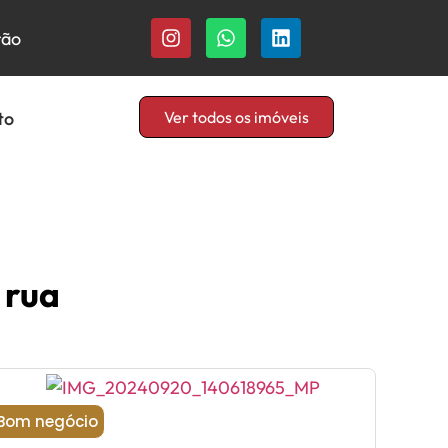
rão
to
Ver todos os imóveis
 rua
Bom negócio