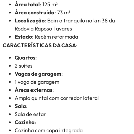
Área total
: 125 m²
Área construída
: 73 m²
Localização
: Bairro tranquilo no km 38 da
Rodovia Raposo Tavares
Estado
: Recém reformada
CARACTERÍSTICAS DA CASA
:
Quartos
:
2 suítes
Vagas de garagem
:
1 vaga de garagem
Áreas externas
:
Amplo quintal com corredor lateral
Sala
:
Sala de estar
Cozinha
:
Cozinha com copa integrada