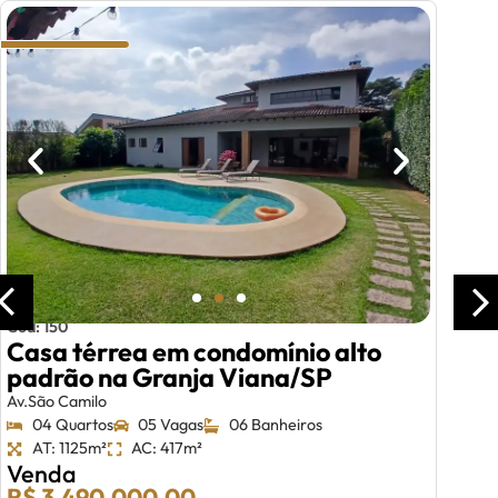
Cód: 150
Casa térrea em condomínio alto
padrão na Granja Viana/SP
Av.São Camilo
04 Quartos
05 Vagas
06 Banheiros
AT: 1125m²
AC: 417m²
Venda
R$ 3.490.000,00