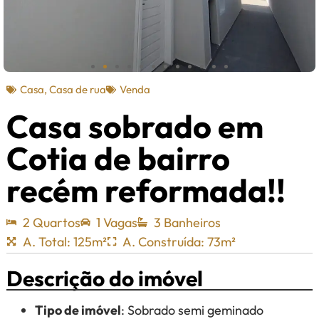
Casa
,
Casa de rua
Venda
Casa sobrado em
Cotia de bairro
recém reformada!!
2 Quartos
1 Vagas
3 Banheiros
A. Total: 125m²
A. Construída: 73m²
Descrição do imóvel
Tipo de imóvel
: Sobrado semi geminado