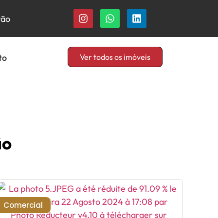
rão
to
Ver todos os imóveis
ão
Comercial