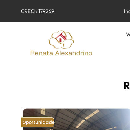
CRECI: 179269
In
V
R
Oportunidade