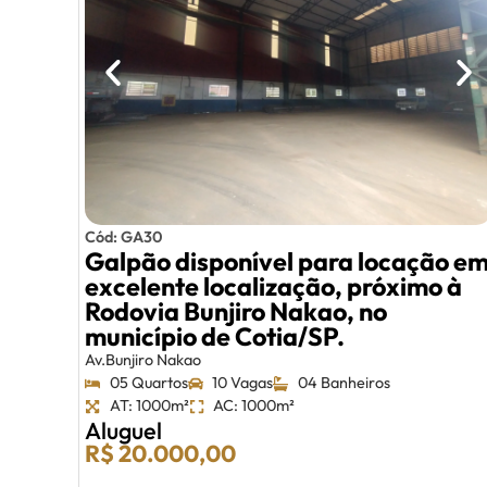
Cód: GA30
Galpão disponível para locação e
excelente localização, próximo à
Rodovia Bunjiro Nakao, no
município de Cotia/SP.
Av.Bunjiro Nakao
05 Quartos
10 Vagas
04 Banheiros
AT: 1000m²
AC: 1000m²
Aluguel
R$ 20.000,00