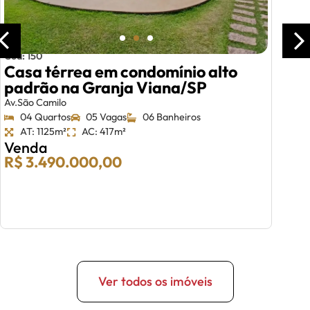
Cód: 150
Casa térrea em condomínio alto
padrão na Granja Viana/SP
Av.São Camilo
04 Quartos
05 Vagas
06 Banheiros
AT: 1125m²
AC: 417m²
Venda
R$ 3.490.000,00
Ver todos os imóveis