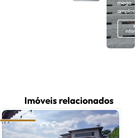
mega
amplos!
Ma
infor
Imóveis relacionados