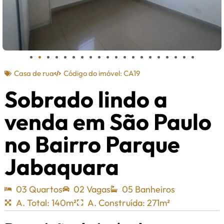
Casa de rua
Código do imóvel: CA19
Sobrado lindo a
venda em São Paulo
no Bairro Parque
Jabaquara
03 Quartos
02 Vagas
05 Banheiros
A. Total: 140m²
A. Construída: 271m²