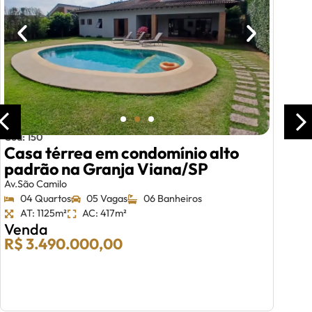
Cód: 150
Casa térrea em condomínio alto
padrão na Granja Viana/SP
Av.São Camilo
04 Quartos
05 Vagas
06 Banheiros
AT: 1125m²
AC: 417m²
Venda
R$ 3.490.000,00