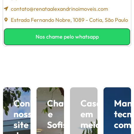
contato@renataalexandrinoimoveis.com
Estrada Fernando Nobre, 1089 - Cotia, São Paulo
Nos chame pelo whatsapp
Conheça
Charme
Casas
Man
nosso
e
em
tecn
site
Sofisticação
meio
com