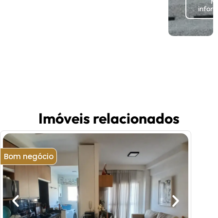
Ma
infor
Imóveis relacionados
Bom negócio