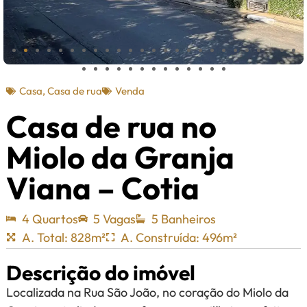
Casa
,
Casa de rua
Venda
Casa de rua no
Miolo da Granja
Viana – Cotia
4 Quartos
5 Vagas
5 Banheiros
A. Total: 828m²
A. Construída: 496m²
Descrição do imóvel
Localizada na Rua São João, no coração do Miolo da