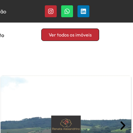
rão
to
Ver todos os imóveis