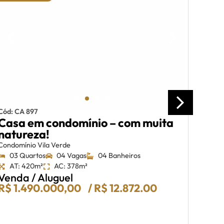
Cód: CA 897
Cód: 
Casa em condomínio – com muita
Loja
natureza!
exce
Via
Condomínio Vila Verde
03 Quartos
04 Vagas
04 Banheiros
Shoppi
AT: 420m²
AC: 378m²
01 
Venda / Aluguel
AT:
R$ 1.490.000,00
/ R$ 12.872.00
Vend
R$ 