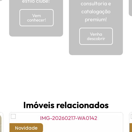
estilo clube!
consultoria e
catalogação
Vem
premium!
conhecer!
Venha
descobrir
Imóveis relacionados
Novidade