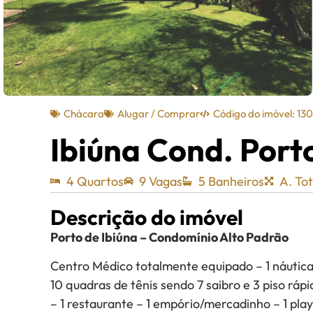
Chácara
Alugar / Comprar
Código do imóvel: 130
Ibiúna Cond. Port
4 Quartos
9 Vagas
5 Banheiros
A. Tot
Descrição do imóvel
Porto de Ibiúna – Condomínio Alto Padrão
Centro Médico totalmente equipado – 1 náutica 
10 quadras de tênis sendo 7 saibro e 3 piso ráp
– 1 restaurante – 1 empório/mercadinho – 1 playg