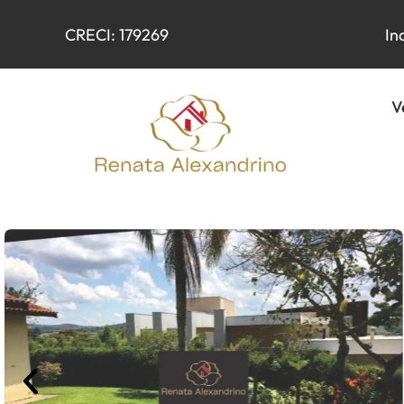
CRECI: 179269
In
V