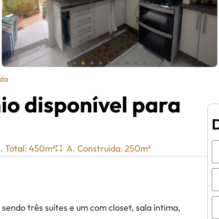
da
o disponível para
. Total: 450m²
A. Construída: 250m²
sendo três suítes e um com closet, sala íntima,