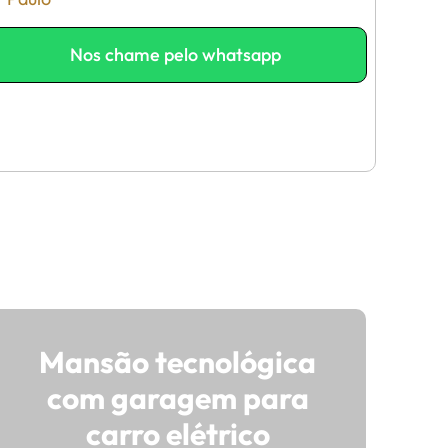
Nos chame pelo whatsapp
Mansão tecnológica
com garagem para
carro elétrico