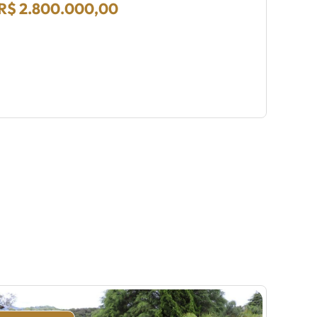
SP2
R$ 2.800.000,00
05 
AT:
Vend
R$ 