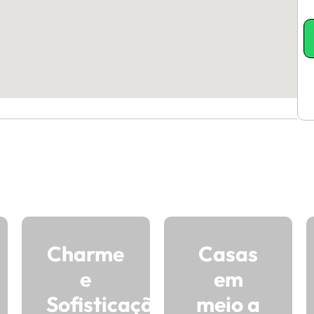
Charme
Casas
e
em
Sofisticação
meio a