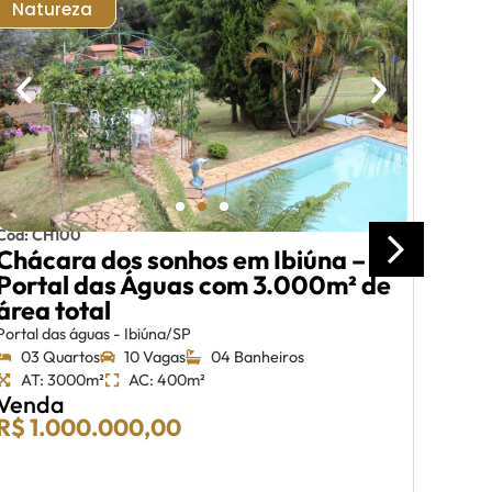
Natureza
Síti
20ha
pisc
Capela
03 
AT:
Ven
R$ 
Cód: CH100
Chácara dos sonhos em Ibiúna –
Portal das Águas com 3.000m² de
área total
Portal das águas - Ibiúna/SP
03 Quartos
10 Vagas
04 Banheiros
AT: 3000m²
AC: 400m²
Venda
R$ 1.000.000,00