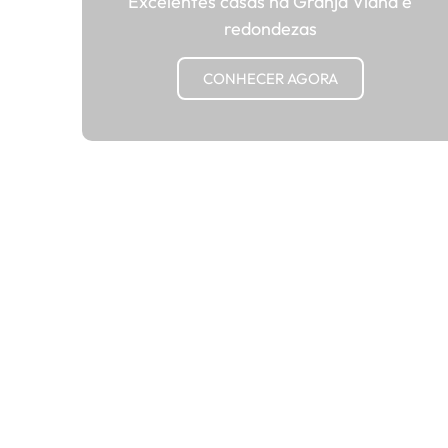
Excelentes casas na Granja Viana e
redondezas
CONHECER AGORA