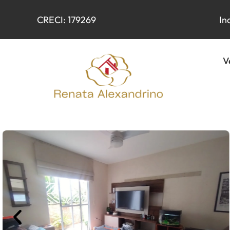
CRECI: 179269
In
V