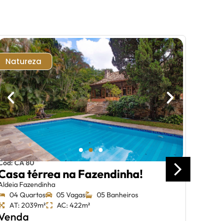
Natureza
Nov
Cód: CA 80
Casa térrea na Fazendinha!
Cód: 1
Aldeia Fazendinha
Cas
04 Quartos
05 Vagas
05 Banheiros
Vian
AT: 2039m²
AC: 422m²
loc
Venda