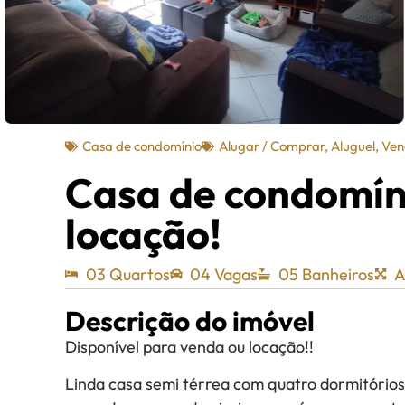
Casa de condomínio
Alugar / Comprar
,
Aluguel
,
Ven
Casa de condomíni
locação!
03 Quartos
04 Vagas
05 Banheiros
A
Descrição do imóvel
Disponível para venda ou locação!!
Linda casa semi térrea com quatro dormitórios 