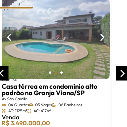
Cód: 150
Casa térrea em condomínio alto
padrão na Granja Viana/SP
Av.São Camilo
04 Quartos
05 Vagas
06 Banheiros
AT: 1125m²
AC: 417m²
Venda
R$ 3.490.000,00