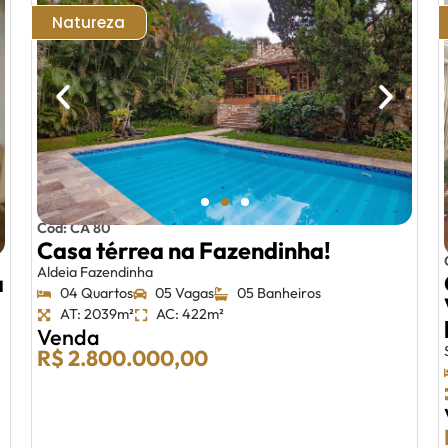
Natureza
Cód: CA 80
Casa térrea na Fazendinha!
Aldeia Fazendinha
a
04 Quartos
05 Vagas
05 Banheiros
AT: 2039m²
AC: 422m²
Venda
R$ 2.800.000,00