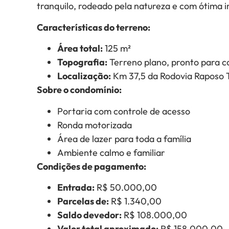
tranquilo, rodeado pela natureza e com ótima i
Características do terreno:
Área total:
125 m²
Topografia:
Terreno plano, pronto para c
Localização:
Km 37,5 da Rodovia Raposo T
Sobre o condomínio:
Portaria com controle de acesso
Ronda motorizada
Área de lazer para toda a família
Ambiente calmo e familiar
Condições de pagamento:
Entrada:
R$ 50.000,00
Parcelas de:
R$ 1.340,00
Saldo devedor:
R$ 108.000,00
Valor total aproximado:
R$ 158.000,00