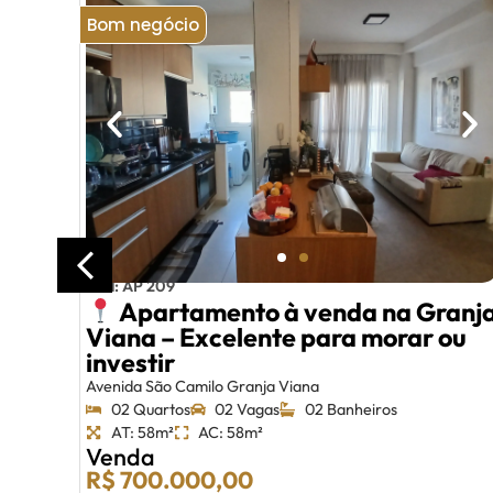
Bom negócio
–
Cód: AP 209
 de
Apartamento à venda na Granj
Viana – Excelente para morar ou
investir
Avenida São Camilo Granja Viana
02 Quartos
02 Vagas
02 Banheiros
AT: 58m²
AC: 58m²
Venda
R$ 700.000,00