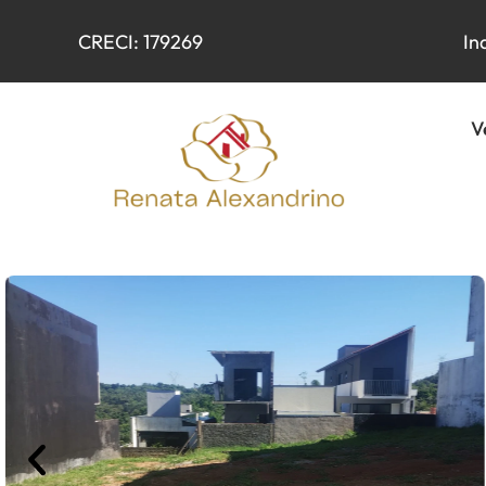
CRECI: 179269
In
V