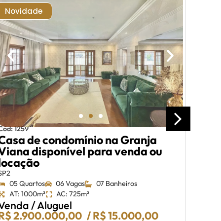
Novidade
Nat
Cas
Cód: 1259
Casa de condomínio na Granja
Euro
Viana disponível para venda ou
Condom
locação
03 
AT:
SP2
Ven
05 Quartos
06 Vagas
07 Banheiros
R$ 1
AT: 1000m²
AC: 725m²
Venda / Aluguel
R$ 2.900.000,00
/ R$ 15.000,00