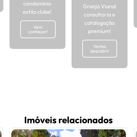
condomínio
Granja Viana!
estilo clube!
consultoria e
catalogação
Vem
premium!
conhecer!
Venha
descobrir
Imóveis relacionados