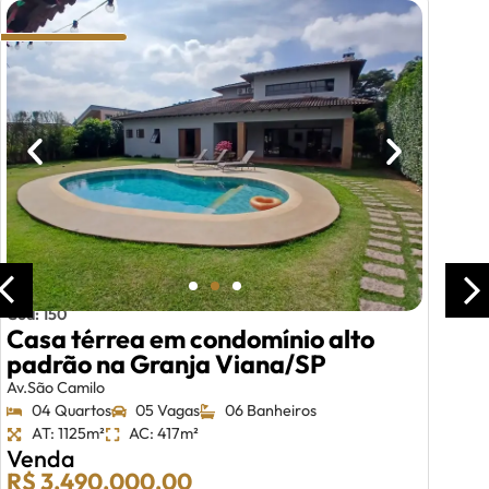
Cód: 150
Casa térrea em condomínio alto
padrão na Granja Viana/SP
Av.São Camilo
04 Quartos
05 Vagas
06 Banheiros
AT: 1125m²
AC: 417m²
Venda
R$ 3.490.000,00