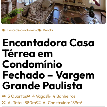
Casa de condomínio
Venda
Encantadora Casa
Térrea em
Condomínio
Fechado – Vargem
Grande Paulista
3 Quartos
4 Vagas
4 Banheiros
A. Total: 380m²
A. Construída: 189m²