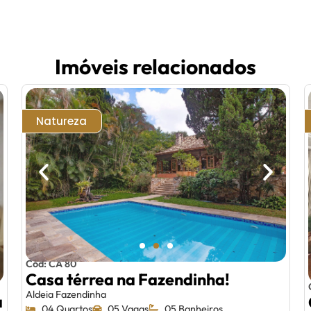
Imóveis relacionados
Natureza
Cód: CA 80
Casa térrea na Fazendinha!
Aldeia Fazendinha
a
04 Quartos
05 Vagas
05 Banheiros