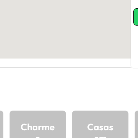
Charme
Casas
e
em