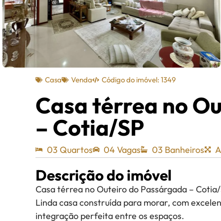
Casa
Venda
Código do imóvel: 1349
Casa térrea no O
– Cotia/SP
03 Quartos
04 Vagas
03 Banheiros
A
Descrição do imóvel
Casa térrea no Outeiro do Passárgada – Cotia
Linda casa construída para morar, com excelen
integração perfeita entre os espaços.