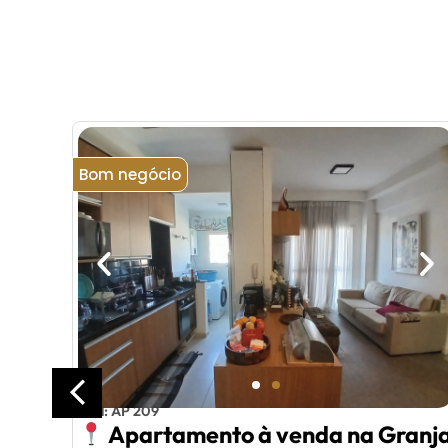
Bom negócio
–
Cód: AP 209
 de
Apartamento à venda na Granj