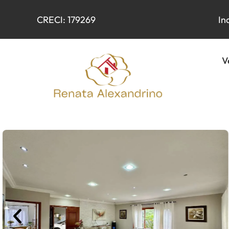
CRECI: 179269
In
V