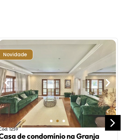
Novidade
Nat
Cas
Cód: 1259
Casa de condomínio na Granja
Euro