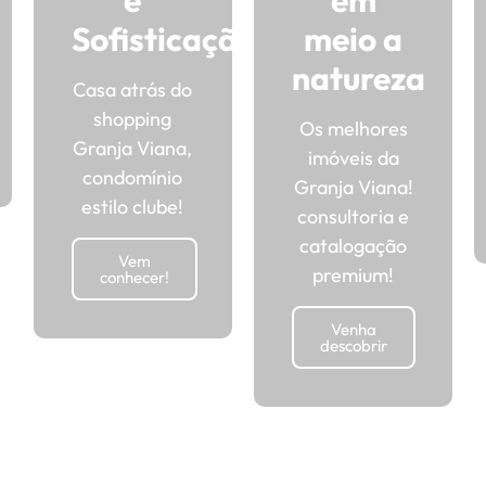
Sofisticação
meio a
natureza
Casa atrás do
shopping
Os melhores
Granja Viana,
imóveis da
condomínio
Granja Viana!
estilo clube!
consultoria e
catalogação
Vem
premium!
conhecer!
Venha
descobrir