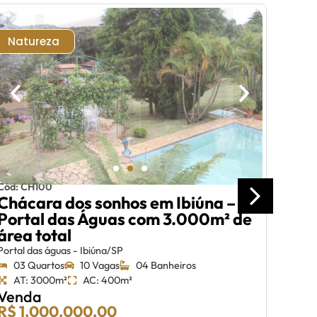
Natureza
Cód: CH100
Chácara dos sonhos em Ibiúna –
Síti
Portal das Águas com 3.000m² de
20ha
área total
pisc
Portal das águas - Ibiúna/SP
Capela
03 Quartos
10 Vagas
04 Banheiros
03 
AT: 3000m²
AC: 400m²
AT:
Venda
Ven
R$ 1.000.000,00