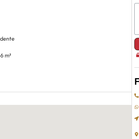
ndente
36 m²
F