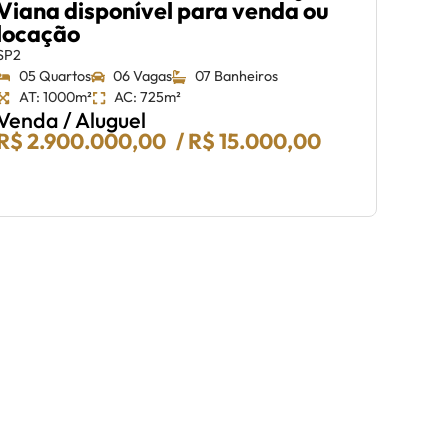
Viana disponível para venda ou
Condom
locação
03 
AT:
SP2
Ven
05 Quartos
06 Vagas
07 Banheiros
R$ 1
AT: 1000m²
AC: 725m²
Venda / Aluguel
R$ 2.900.000,00
/ R$ 15.000,00