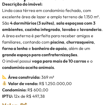
Descrição do imóvel:
Linda casa térrea em condomínio fechado, com
excelente área de lazer e amplo terreno de 1.150 m².
São
4 dormitórios (3 suítes)
,
sala espaçosa com 3
ambientes
,
cozinha integrada
,
lavabo
e
lavanderia
.
A área externa é perfeita para receber amigos e
familiares, contando com
piscina
,
churrasqueira
,
forno a lenha
e
banheiro de apoio
, além de um
grande espaço para confraternizações
.
O imóvel possui
vaga para mais de 10 carros
e o
condomínio aceita animais
.
Área construída:
369 m²
Valor de venda:
R$ 1.250.000,00
Condomínio:
R$ 600,00
IPTU:
12x de R$ 497,38