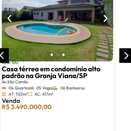
Cód: 150
Casa térrea em condomínio alto
padrão na Granja Viana/SP
Av.São Camilo
04 Quartos
05 Vagas
06 Banheiros
AT: 1125m²
AC: 417m²
Venda
R$ 3.490.000,00