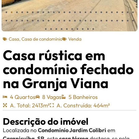
Casa
,
Casa de condomínio
Venda
Casa rústica em
condomínio fechado
na Granja Viana
4 Quartos
8 Vagas
5 Banheiros
A. Total: 2413m²
A. Construída: 464m²
Descrição do imóvel
Localizada no
Condomínio Jardim Colibri
em
Carapicuíba, SP
, esta
casa térrea
destaca-se pela