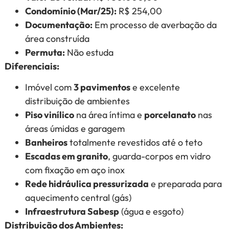
Condomínio (Mar/25):
R$ 254,00
Documentação:
Em processo de averbação da
área construída
Permuta:
Não estuda
Diferenciais:
Imóvel com
3 pavimentos
e excelente
distribuição de ambientes
Piso vinílico
na área íntima e
porcelanato
nas
áreas úmidas e garagem
Banheiros
totalmente revestidos até o teto
Escadas em granito
, guarda-corpos em vidro
com fixação em aço inox
Rede hidráulica pressurizada
e preparada para
aquecimento central (gás)
Infraestrutura Sabesp
(água e esgoto)
Distribuição dos Ambientes: