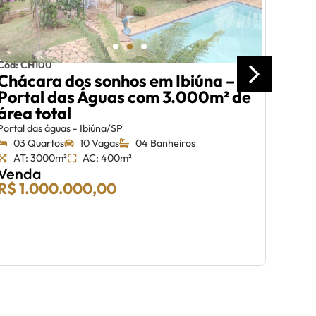
AT:
Ven
R$ 
Cód: CH100
Chácara dos sonhos em Ibiúna –
Portal das Águas com 3.000m² de
área total
Portal das águas - Ibiúna/SP
03 Quartos
10 Vagas
04 Banheiros
AT: 3000m²
AC: 400m²
Venda
R$ 1.000.000,00