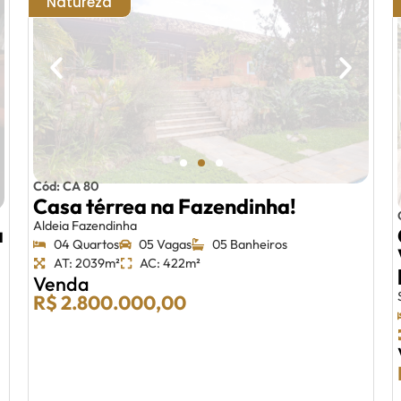
Natureza
Cód: CA 80
Casa térrea na Fazendinha!
Aldeia Fazendinha
a
04 Quartos
05 Vagas
05 Banheiros
AT: 2039m²
AC: 422m²
Venda
R$ 2.800.000,00