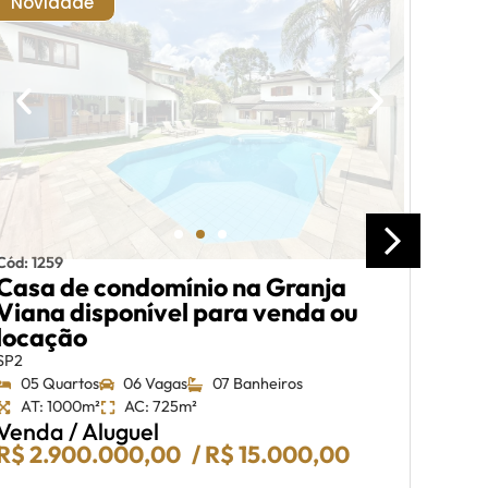
Novidade
Nat
Cas
Cód: 1259
Casa de condomínio na Granja
Euro
Viana disponível para venda ou
Condom
locação
03 
AT:
SP2
Ven
05 Quartos
06 Vagas
07 Banheiros
R$ 1
AT: 1000m²
AC: 725m²
Venda / Aluguel
R$ 2.900.000,00
/ R$ 15.000,00