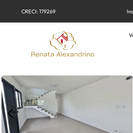
CRECI: 179269
In
V