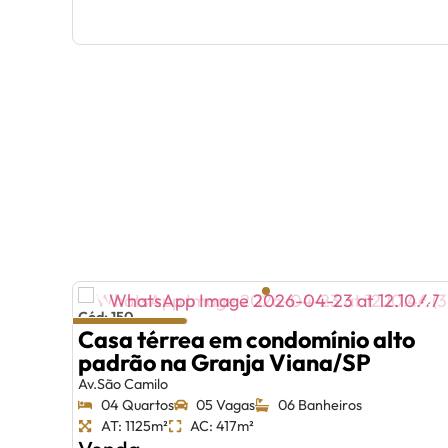
Cód: 150
Casa térrea em condomínio alto
padrão na Granja Viana/SP
Av.São Camilo
04 Quartos
05 Vagas
06 Banheiros
AT: 1125m²
AC: 417m²