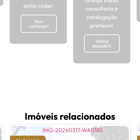
Granja Viana!
estilo clube!
consultoria e
catalogação
Vem
premium!
conhecer!
Venha
descobrir
Imóveis relacionados