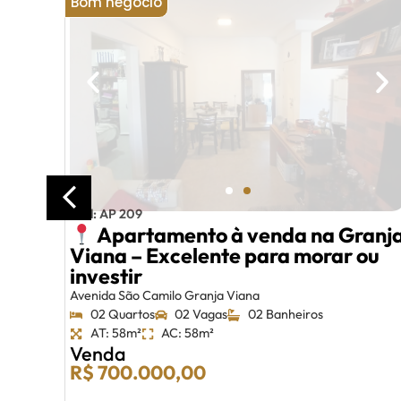
Bom negócio
–
Cód: AP 209
 de
Apartamento à venda na Granj
Viana – Excelente para morar ou
investir
Avenida São Camilo Granja Viana
02 Quartos
02 Vagas
02 Banheiros
AT: 58m²
AC: 58m²
Venda
R$ 700.000,00