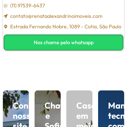
(11) 97539-6437
contato@renataalexandrinoimoveis.com
Estrada Fernando Nobre, 1089 - Cotia, São Paulo
Nos chame pelo whatsapp
Conheça
Charme
Casas
Man
nosso
e
em
tecn
site
Sofisticação
meio
com