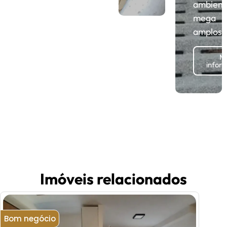
ambient
mega
amplos!
Ma
infor
Imóveis relacionados
Bom negócio