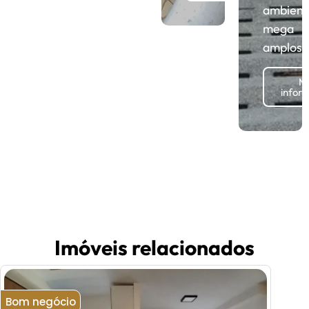
ambient
mega
amplos!
Ma
infor
Imóveis relacionados
Bom negócio