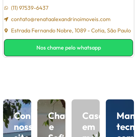
(11) 97539-6437
contato@renataalexandrinoimoveis.com
Estrada Fernando Nobre, 1089 - Cotia, São Paulo
Nos chame pelo whatsapp
Conheça
Charme
Casas
Man
nosso
e
em
tecn