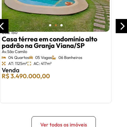
Cód: 150
Casa térrea em condomínio alto
padrão na Granja Viana/SP
Av.São Camilo
04 Quartos
05 Vagas
06 Banheiros
AT: 1125m²
AC: 417m²
Venda
R$ 3.490.000,00
Ver todos os imóveis