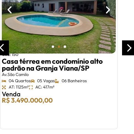
Cód: 150
Casa térrea em condomínio alto
padrão na Granja Viana/SP
Av.São Camilo
04 Quartos
05 Vagas
06 Banheiros
AT: 1125m²
AC: 417m²
Venda
R$ 3.490.000,00