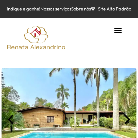
Indique e ganhe!
Nossos serviços
Sobre nós
Site Alto Padrão