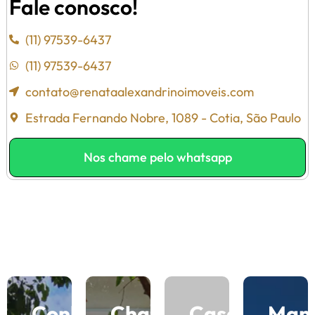
Fale conosco!
(11) 97539-6437
(11) 97539-6437
contato@renataalexandrinoimoveis.com
Estrada Fernando Nobre, 1089 - Cotia, São Paulo
Nos chame pelo whatsapp
Conheça
Charme
Casas
Man