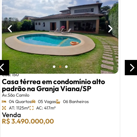
Cód: 150
Casa térrea em condomínio alto
padrão na Granja Viana/SP
Av.São Camilo
04 Quartos
05 Vagas
06 Banheiros
AT: 1125m²
AC: 417m²
Venda
R$ 3.490.000,00