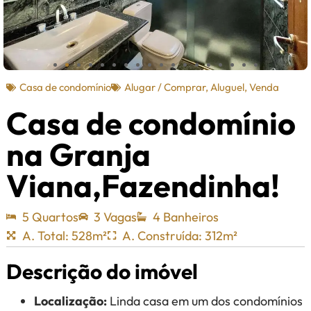
Casa de condomínio
Alugar / Comprar
,
Aluguel
,
Venda
Casa de condomínio
na Granja
Viana,Fazendinha!
5 Quartos
3 Vagas
4 Banheiros
A. Total: 528m²
A. Construída: 312m²
Descrição do imóvel
Localização:
Linda casa em um dos condomínios