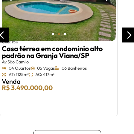
Cód: 150
Casa térrea em condomínio alto
padrão na Granja Viana/SP
Av.São Camilo
04 Quartos
05 Vagas
06 Banheiros
AT: 1125m²
AC: 417m²
Venda
R$ 3.490.000,00