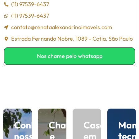
(11) 97539-6437
(11) 97539-6437
contato@renataalexandrinoimoveis.com
Estrada Fernando Nobre, 1089 - Cotia, São Paulo
Nos chame pelo whatsapp
Conheça
Charme
Casas
Man
nosso
e
em
tecn