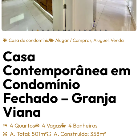
Casa de condomínio
Alugar / Comprar
,
Aluguel
,
Venda
Casa
Contemporânea em
Condomínio
Fechado – Granja
Viana
4 Quartos
4 Vagas
4 Banheiros
A. Total: 501m²
A. Construída: 358m²