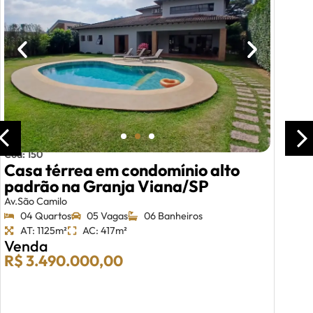
Charmosa casa estilo americano
com muito aconchego!
Shopping Granja Viana
04 Quartos
03 Vagas
05 Banheiros
AT: 408m²
AC: 258m²
Venda
R$ 1.900.000,00