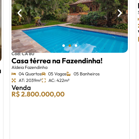
Cód: CA 80
Casa térrea na Fazendinha!
Aldeia Fazendinha
a
04 Quartos
05 Vagas
05 Banheiros
AT: 2039m²
AC: 422m²
Venda
R$ 2.800.000,00