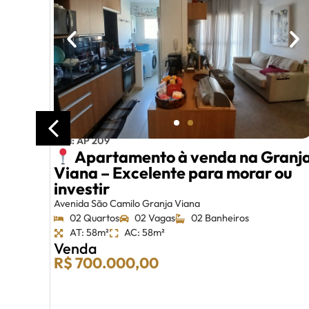
–
Cód: AP 209
 de
Apartamento à venda na Granj
Viana – Excelente para morar ou
investir
Avenida São Camilo Granja Viana
02 Quartos
02 Vagas
02 Banheiros
AT: 58m²
AC: 58m²
Venda
R$ 700.000,00