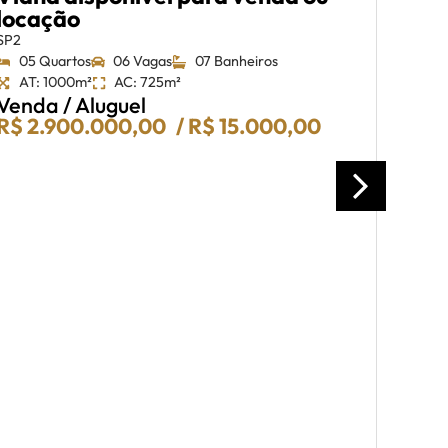
locação
03 
AT:
SP2
Ven
05 Quartos
06 Vagas
07 Banheiros
R$ 1
AT: 1000m²
AC: 725m²
Venda / Aluguel
R$ 2.900.000,00
/ R$ 15.000,00