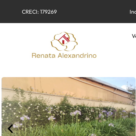
CRECI: 179269
In
V