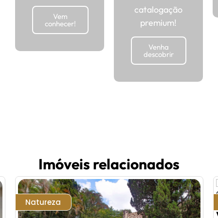
catalogação
Vem
premium!
conhecer!
Venha
descobrir
Imóveis relacionados
Natureza